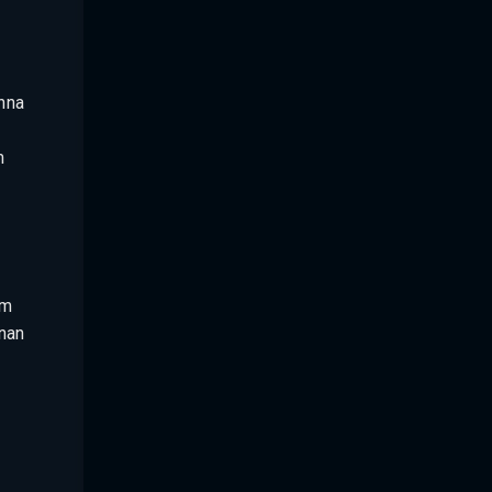
unna
m
om
anan