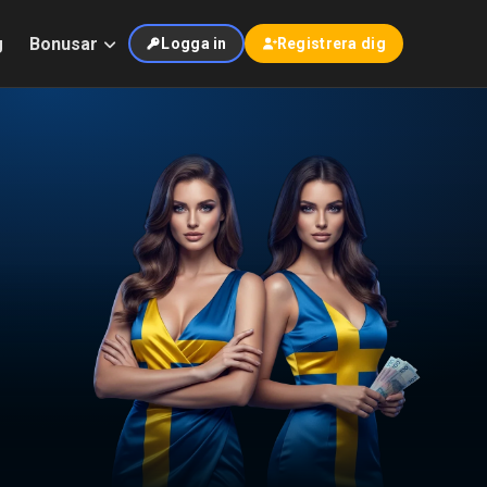
g
Bonusar
Logga in
Registrera dig