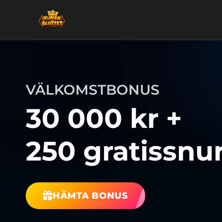
VÄLKOMSTBONUS
30 000 kr +
250 gratissnu
HÄMTA BONUS