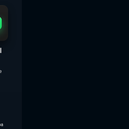
l
e
ba