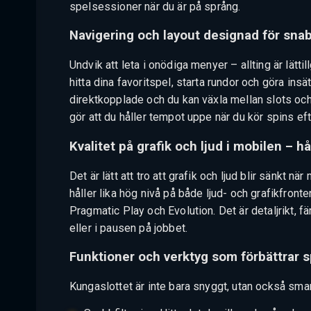
spelsessioner när du är på språng.
Navigering och layout designad för snab
Undvik att leta i onödiga menyer – allting är lätt
hitta dina favoritspel, starta rundor och göra ins
direktkopplade och du kan växla mellan slots oc
gör att du håller tempot uppe när du kör spins eft
Kvalitet på grafik och ljud i mobilen – hå
Det är lätt att tro att grafik och ljud blir sänkt n
håller lika hög nivå på både ljud- och grafikfr
Pragmatic Play och Evolution. Det är detaljrikt, fä
eller i pausen på jobbet.
Funktioner och verktyg som förbättrar 
Kungaslottet är inte bara snyggt, utan också smar