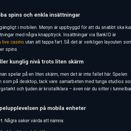
ba spins och enkla insättningar
illgängligt i mobilen. Menyn är uppbyggd för att du snabbt ska k
ättningar med några knapptryck. Insättningar via BankID är
h
live casino
utan att tappa fart. Så det är verkligen layouten so
er spins.
ller kunglig nivå trots liten skärm
är man spelar på en liten skärm, men det är inte fallet här. Spelen
onten som på desktop, tack vare samarbeten med tunga studios s
rgstarkt och ljuden är kristallklara – även när du sitter i tunnelb
spelupplevelsen på mobila enheter
t. Några saker värda att nämna: