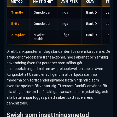
METOD
HASTIGHET
AVGIFTER
KRAV
STÖD 
Trustly
Omedelbar
Inga
BankID
Ja
Brite
Omedelbar
Inga
BankID
Ja
Zimpler
Mycket
Låga
BankID
Ja
snabb
Direktbanktjänster är idag standarden för svenska spelare. De
erbjuder omedelbara transaktioner, hög säkerhet och smidig
användning även för personer som sällan gör
onlinebetalningar. I mitten av spelupplevelsen spelar även
Kungaslottet Casino en roll genom att erbjuda samma
moderna och förtroendeingivande betalningsmiljö som
svenska spelare förväntar sig. Eftersom BankID används för
alla steg är risken för felaktiga transaktioner mycket låg, och
alla betalningar loggas på ett säkert sätt i spelarens
bankhistorik.
Swish som insättningsmetod