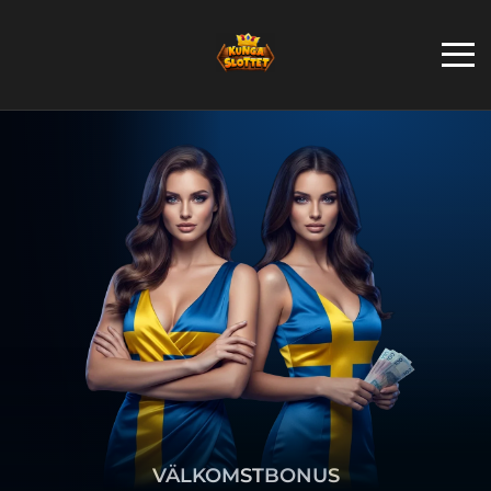
VÄLKOMSTBONUS