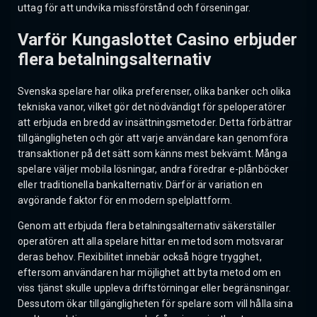
uttag för att undvika missförstånd och förseningar.
Varför Kungaslottet Casino erbjuder
flera betalningsalternativ
Svenska spelare har olika preferenser, olika banker och olika
tekniska vanor, vilket gör det nödvändigt för speloperatörer
att erbjuda en bredd av insättningsmetoder. Detta förbättrar
tillgängligheten och gör att varje användare kan genomföra
transaktioner på det sätt som känns mest bekvämt. Många
spelare väljer mobila lösningar, andra föredrar e-plånböcker
eller traditionella bankalternativ. Därför är variation en
avgörande faktor för en modern spelplattform.
Genom att erbjuda flera betalningsalternativ säkerställer
operatören att alla spelare hittar en metod som motsvarar
deras behov. Flexibilitet innebär också högre trygghet,
eftersom användaren har möjlighet att byta metod om en
viss tjänst skulle uppleva driftstörningar eller begränsningar.
Dessutom ökar tillgängligheten för spelare som vill hålla sina