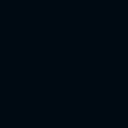
BETALNINGSMETODER