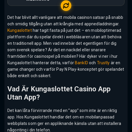
Det har blivit allt vanligare att mobila casinon satsar på snabb
och smidig tillgång utan att krångla med appnedladdningar.
Kungaslottet
har tagit fasta på just det – en mobiloptimerad
plattform där du spelar direkt i webbläsaren utan att behöva
en traditionell app. Men vad innebär det egentligen för dig
som svensk spelare? Är det en nackdel eller snarare
framtiden för casinospel på mobilen? Här dyker vi ner i hur
Kungaslottet hanterar detta, varför
BankID
och
Trustly
är en
game changer och varför Pay N Play-konceptet gör spelandet
både enkelt och säkert.
Vad Är Kungaslottet Casino App
Utan App?
Det kan låta förvirrande med en ”app” som inte är en riktig
app. Hos Kungaslottet handlar det om en mobilanpassad
webbplats som ger en appliknande känsla utan att installera
någonting i din telefon.