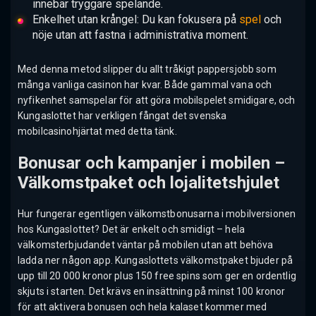
innebär tryggare spelande.
Enkelhet utan krångel: Du kan fokusera på
spel
och
nöje utan att fastna i administrativa moment.
Med denna metod slipper du allt tråkigt pappersjobb som
många vanliga casinon har kvar. Både gammal vana och
nyfikenhet samspelar för att göra mobilspelet smidigare, och
Kungaslottet har verkligen fångat det svenska
mobilcasinohjärtat med detta tänk.
Bonusar och kampanjer i mobilen –
Välkomstpaket och lojalitetshjulet
Hur fungerar egentligen välkomstbonusarna i mobilversionen
hos Kungaslottet? Det är enkelt och smidigt – hela
välkomsterbjudandet väntar på mobilen utan att behöva
ladda ner någon app. Kungaslottets välkomstpaket bjuder på
upp till 20 000 kronor plus 150 free spins som ger en ordentlig
skjuts i starten. Det krävs en insättning på minst 100 kronor
för att aktivera bonusen och hela kalaset kommer med