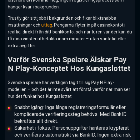
lösenord att komma ihåg, ingen registreringsprocess som
hänger kvar i bakgrunden.
Trustly gör sitt jobb i bakgrunden och fixar blixtsnabba
insättningar och
uttag
. Pengarna flyter in på casinokontot i
realtid, direkt från ditt bankkonto, och när turen vänder kan du
få dina vinster utbetalda inom minuter – utan väntetid eller
extra avgifter.
Varför Svenska Spelare Älskar Pay
N Play-Konceptet Hos Kungaslottet
Svenska spelare har verkligen tagit till sig Pay N Play-
modellen – och det är inte svårt att förstå varför när man ser
hur det funkar hos Kungaslottet:
Snabbt igång: Inga långa registreringsformulär eller
komplicerade verifieringssteg behövs. Med BankID
bekräftas allt direkt.
Säkerhet i fokus: Personuppgifter hanteras krypterat
och verifieras automatiskt via BankID. Ingen extra risk