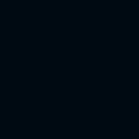
Support
support@kungaslottetcasinos.com