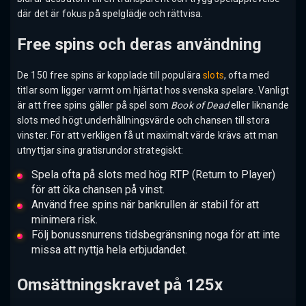
där det är fokus på spelglädje och rättvisa.
Free spins och deras användning
De 150 free spins är kopplade till populära
slots
, ofta med
titlar som ligger varmt om hjärtat hos svenska spelare. Vanligt
är att free spins gäller på spel som
Book of Dead
eller liknande
slots med högt underhållningsvärde och chansen till stora
vinster. För att verkligen få ut maximalt värde krävs att man
utnyttjar sina gratisrundor strategiskt:
Spela ofta på slots med hög RTP (Return to Player)
för att öka chansen på vinst.
Använd free spins när bankrullen är stabil för att
minimera risk.
Följ bonussnurrens tidsbegränsning noga för att inte
missa att nyttja hela erbjudandet.
Omsättningskravet på 125x