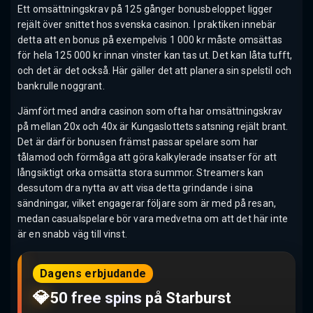
Ett omsättningskrav på 125 gånger bonusbeloppet ligger
rejält över snittet hos svenska casinon. I praktiken innebär
detta att en bonus på exempelvis 1 000 kr måste omsättas
för hela 125 000 kr innan vinster kan tas ut. Det kan låta tufft,
och det är det också. Här gäller det att planera sin spelstil och
bankrulle noggrant.
Jämfört med andra casinon som ofta har omsättningskrav
på mellan 20x och 40x är Kungaslottets satsning rejält brant.
Det är därför bonusen främst passar spelare som har
tålamod och förmåga att göra kalkylerade insatser för att
långsiktigt orka omsätta stora summor. Streamers kan
dessutom dra nytta av att visa detta grindande i sina
sändningar, vilket engagerar följare som är med på resan,
medan casualspelare bör vara medvetna om att det här inte
är en snabb väg till vinst.
Dagens erbjudande
💎
50 free spins på Starburst