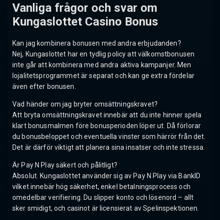
Vanliga frågor och svar om
Kungaslottet Casino Bonus
Kan jag kombinera bonusen med andra erbjudanden?
Nej, Kungaslottet har en tydlig policy att välkomstbonusen
inte går att kombinera med andra aktiva kampanjer. Men
lojalitetsprogrammet är separat och kan ge extra fördelar
även efter bonusen.
Vad händer om jag bryter omsättningskravet?
Att bryta omsättningskravet innebär att du inte hinner spela
klart bonusmalmen före bonusperioden löper ut. Då förlorar
du bonusbeloppet och eventuella vinster som härrör från det.
Det är därför viktigt att planera sina insatser och inte stressa.
Är Pay N Play säkert och pålitligt?
Absolut. Kungaslottet använder sig av Pay N Play via BankID
vilket innebär hög säkerhet, enkel betalningsprocess och
omedelbar verifiering. Du slipper konto och lösenord – allt
sker smidigt, och casinot är licensierat av Spelinspektionen.