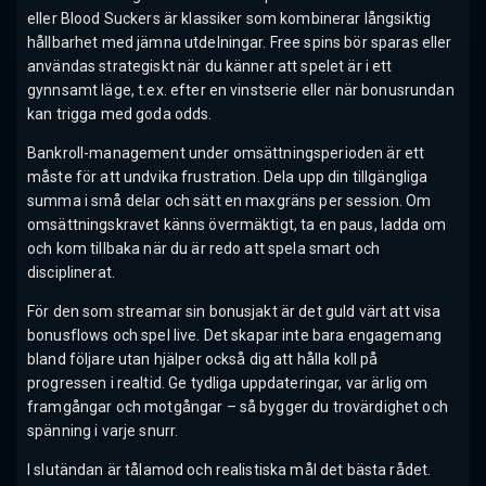
eller Blood Suckers är klassiker som kombinerar långsiktig
hållbarhet med jämna utdelningar. Free spins bör sparas eller
användas strategiskt när du känner att spelet är i ett
gynnsamt läge, t.ex. efter en vinstserie eller när bonusrundan
kan trigga med goda odds.
Bankroll-management under omsättningsperioden är ett
måste för att undvika frustration. Dela upp din tillgängliga
summa i små delar och sätt en maxgräns per session. Om
omsättningskravet känns övermäktigt, ta en paus, ladda om
och kom tillbaka när du är redo att spela smart och
disciplinerat.
För den som streamar sin bonusjakt är det guld värt att visa
bonusflows och spel live. Det skapar inte bara engagemang
bland följare utan hjälper också dig att hålla koll på
progressen i realtid. Ge tydliga uppdateringar, var ärlig om
framgångar och motgångar – så bygger du trovärdighet och
spänning i varje snurr.
I slutändan är tålamod och realistiska mål det bästa rådet.