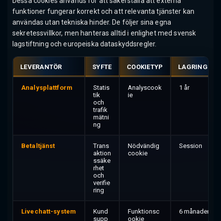
Dessa cookies används för att säkerställa att externa
funktioner fungerar korrekt och att relevanta tjänster kan
användas utan tekniska hinder. De följer sina egna
sekretessvillkor, men hanteras alltid i enlighet med svensk
lagstiftning och europeiska dataskyddsregler.
LEVERANTÖR
SYFTE
COOKIETYP
LAGRINGSTI
Analysplattform
Statis
Analyscook
1 år
tik
ie
och
trafik
mätni
ng
Betaltjänst
Trans
Nödvändig
Session
aktion
cookie
ssäke
rhet
och
verifie
ring
Livechatt-system
Kund
Funktionsc
6 månader
supp
ookie