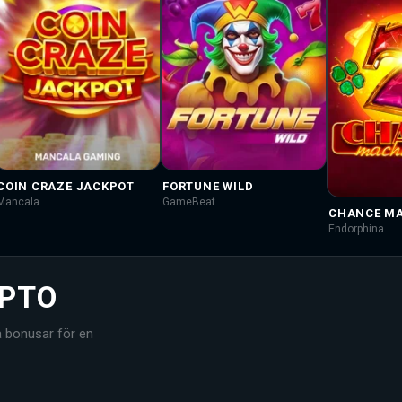
COIN CRAZE JACKPOT
FORTUNE WILD
Mancala
GameBeat
CHANCE MA
Endorphina
YPTO
 bonusar för en