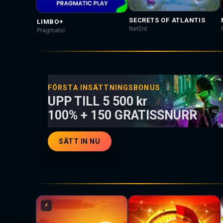
SECRETS OF ATLANTIS
LIMBO+
NetEnt
Pragmatic
FÖRSTA INSÄTTNINGSBONUS
UPP TILL 5 500 kr
100% + 150 GRATISSNURR
SÄTT IN NU
⚡