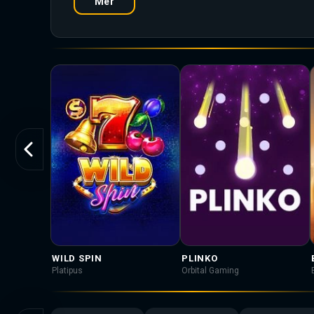
Mer
WILD SPIN
PLINKO
Platipus
Orbital Gaming