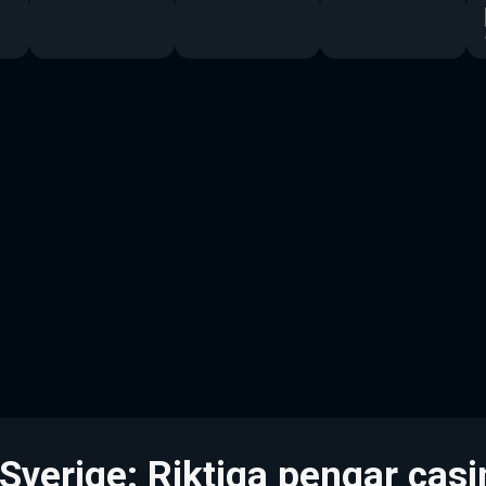
 Sverige: Riktiga pengar cas