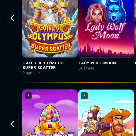
LADY WOLF MOON
GATES OF OLYMPUS
SUPER SCATTER
BGaming
Pragmatic
⚡
⚡