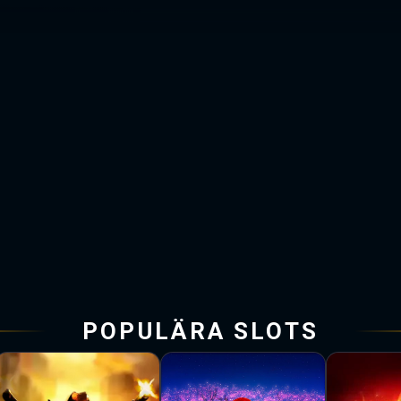
POPULÄRA SLOTS