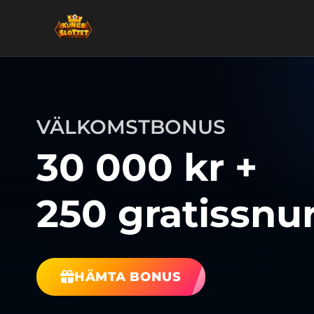
VÄLKOMSTBONUS
30 000 kr +
250 gratissnu
HÄMTA BONUS