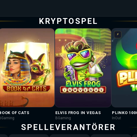
KRYPTOSPEL
⚡
BOOK OF CATS
ELVIS FROG IN VEGAS
PLINKO 100
BGaming
BGaming
InOut
SPELLEVERANTÖRER