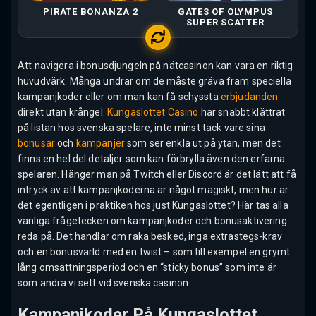
PIRATE BONANZA 2
GATES OF OLYMPUS
SUPER SCATTER
Att navigera i bonusdjungeln på nätcasinon kan vara en riktig
huvudvärk. Många undrar om de måste gräva fram speciella
kampanjkoder eller om man kan få schyssta
erbjudanden
direkt utan krångel.
Kungaslottet Casino
har snabbt klättrat
på listan hos svenska spelare, inte minst tack vare sina
bonusar
och
kampanjer
som ser enkla ut på ytan, men det
finns en hel del detaljer som kan förbrylla även den erfarna
spelaren. Hänger man på Twitch eller Discord är det lätt att få
intryck av att kampanjkoderna är något magiskt, men hur är
det egentligen i praktiken hos just Kungaslottet? Här tas alla
vanliga frågetecken om kampanjkoder och bonusaktivering
reda på. Det handlar om raka besked, inga extrastegs-krav
och en bonusvärld med en twist – som till exempel en grymt
lång omsättningsperiod och en “sticky bonus” som inte är
som andra vi sett vid svenska casinon.
Kampanjkoder På Kungaslottet