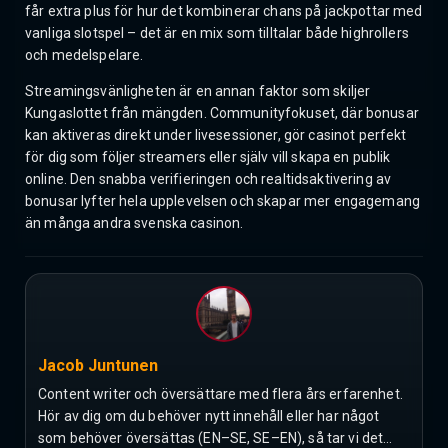
får extra plus för hur det kombinerar chans på jackpottar med
vanliga slotspel – det är en mix som tilltalar både highrollers
och medelspelare.
Streamingsvänligheten är en annan faktor som skiljer
Kungaslottet från mängden. Communityfokuset, där bonusar
kan aktiveras direkt under livesessioner, gör casinot perfekt
för dig som följer streamers eller själv vill skapa en publik
online. Den snabba verifieringen och realtidsaktivering av
bonusar lyfter hela upplevelsen och skapar mer engagemang
än många andra svenska casinon.
Jacob Juntunen
Content writer och översättare med flera års erfarenhet.
Hör av dig om du behöver nytt innehåll eller har något
som behöver översättas (EN–SE, SE–EN), så tar vi det…