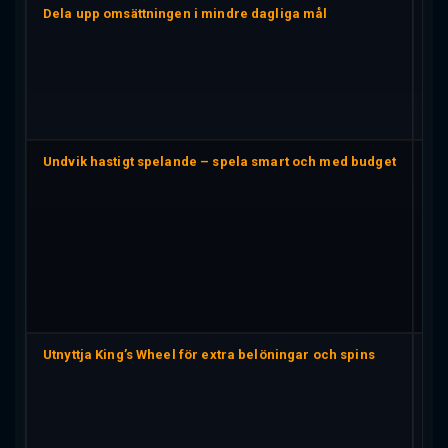
Dela upp omsättningen i mindre dagliga mål
Gö
lät
att
mot
on
oc
un
r p
Undvik hastigt spelande – spela smart och med budget
Mi
ar
ris
att
br
bo
n f
oc
sp
sp
dj
Utnyttja King’s Wheel för extra belöningar och spins
Ka
bo
sp
vä
oc
ext
ch