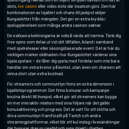
slots,
live casino
eller video slots där insatsen görs. Den här
kombinationen av lojalitet och chans till jackpot skiljer
Kungaslottet från mängden. Det ger en extra krydda i
spelupplevelsen som många andra casinon saknar.
De exklusiva belöningarna är också värda att nämna. Tänk dig
free spins som delas ut vid rätt tillfällen, ibland i samband
med spelreleaser eller säsongsbaserade event. Det är här du
verkligen märker skillnaden i hur Kungaslottet värderar sina
lojala spelare – de låter dig spela med fördelar som inte bara
handlar om extra kronor på kontot, utan även om chansen att
vinna stort utan extra kostnad.
För streamers och communityn finns en extra dimension i
lojalitetsprogrammet. Det finns bonusar och kampanjer
knutna direkt till livespel, vilket gör att streamers kan bygga
en mer interaktiv relation med sina följare när det gäller
bonusaktivering och progress. Det är satt för att stötta och
driva communityn framförallt på Twitch och andra
streamingplattformar, vilket blir ett kul inslag i livesändningar
där bonusar dras in i realtid och syns direkt i chatten.