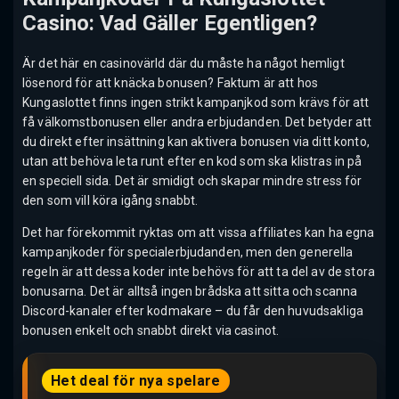
Casino: Vad Gäller Egentligen?
Är det här en casinovärld där du måste ha något hemligt
lösenord för att knäcka bonusen? Faktum är att hos
Kungaslottet finns ingen strikt kampanjkod som krävs för att
få välkomstbonusen eller andra erbjudanden. Det betyder att
du direkt efter insättning kan aktivera bonusen via ditt konto,
utan att behöva leta runt efter en kod som ska klistras in på
en speciell sida. Det är smidigt och skapar mindre stress för
den som vill köra igång snabbt.
Det har förekommit ryktas om att vissa affiliates kan ha egna
kampanjkoder för specialerbjudanden, men den generella
regeln är att dessa koder inte behövs för att ta del av de stora
bonusarna. Det är alltså ingen brådska att sitta och scanna
Discord-kanaler efter kodmakare – du får den huvudsakliga
bonusen enkelt och snabbt direkt via casinot.
Het deal för nya spelare