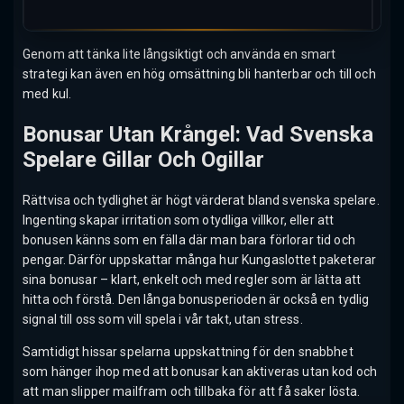
till
Genom att tänka lite långsiktigt och använda en smart
strategi kan även en hög omsättning bli hanterbar och till och
med kul.
Bonusar Utan Krångel: Vad Svenska
Spelare Gillar Och Ogillar
Rättvisa och tydlighet är högt värderat bland svenska spelare.
Ingenting skapar irritation som otydliga villkor, eller att
bonusen känns som en fälla där man bara förlorar tid och
pengar. Därför uppskattar många hur Kungaslottet paketerar
sina bonusar – klart, enkelt och med regler som är lätta att
hitta och förstå. Den långa bonusperioden är också en tydlig
signal till oss som vill spela i vår takt, utan stress.
Samtidigt hissar spelarna uppskattning för den snabbhet
som hänger ihop med att bonusar kan aktiveras utan kod och
att man slipper mailfram och tillbaka för att få saker lösta.