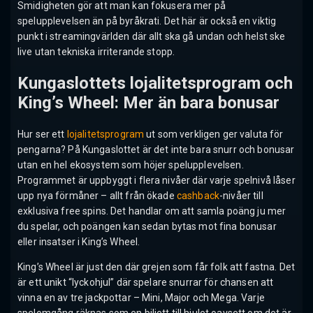
Smidigheten gör att man kan fokusera mer på
spelupplevelsen än på byråkrati. Det här är också en viktig
punkt i streamingvärlden där allt ska gå undan och helst ske
live utan tekniska irriterande stopp.
Kungaslottets lojalitetsprogram och
King’s Wheel: Mer än bara bonusar
Hur ser ett
lojalitetsprogram
ut som verkligen ger valuta för
pengarna? På Kungaslottet är det inte bara snurr och bonusar
utan en hel ekosystem som höjer spelupplevelsen.
Programmet är uppbyggt i flera nivåer där varje spelnivå låser
upp nya förmåner – allt från ökade
cashback
-nivåer till
exklusiva free spins. Det handlar om att samla poäng ju mer
du spelar, och poängen kan sedan bytas mot fina bonusar
eller insatser i King’s Wheel.
King’s Wheel är just den där grejen som får folk att fastna. Det
är ett unikt “lyckohjul” där spelare snurrar för chansen att
vinna en av tre jackpottar – Mini, Major och Mega. Varje
spelomgång räknas som en biljett till hjulet oavsett om det är