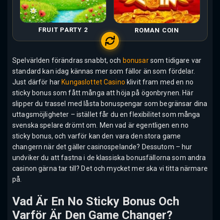
FRUIT PARTY 2
ROMAN COIN
Spelvärlden förändras snabbt, och
bonusar
som tidigare var
standard kan idag kännas mer som fällor än som fördelar.
Just därför har
Kungaslottet Casino
klivit fram med en no
sticky bonus som fått många att höja på ögonbrynen. Här
slipper du trassel med låsta bonuspengar som begränsar dina
uttagsmöjligheter – istället får du en flexibilitet som många
svenska spelare drömt om. Men vad är egentligen en no
sticky bonus, och varför kan den vara den stora game
changern när det gäller casinospelande? Dessutom – hur
undviker du att fastna i de klassiska bonusfällorna som andra
casinon gärna tar till? Det och mycket mer ska vi titta närmare
på.
Vad Är En No Sticky Bonus Och
Varför Är Den Game Changer?