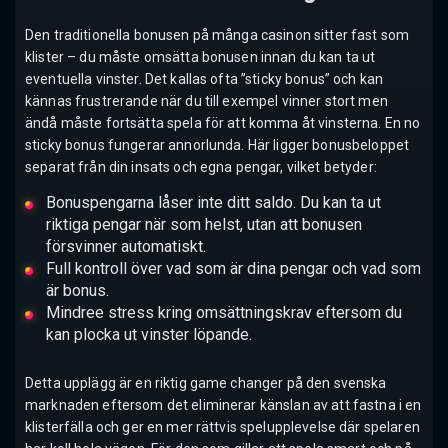
Den traditionella bonusen på många casinon sitter fast som
klister – du måste omsätta bonusen innan du kan ta ut
eventuella vinster. Det kallas ofta ”sticky bonus” och kan
kännas frustrerande när du till exempel vinner stort men
ändå måste fortsätta spela för att komma åt vinsterna. En no
sticky bonus fungerar annorlunda. Här ligger bonusbeloppet
separat från din insats och egna pengar, vilket betyder:
Bonuspengarna låser inte ditt saldo. Du kan ta ut
riktiga pengar när som helst, utan att bonusen
försvinner automatiskt.
Full kontroll över vad som är dina pengar och vad som
är bonus.
Mindree stress kring omsättningskrav eftersom du
kan plocka ut vinster löpande.
Detta upplägg är en riktig game changer på den svenska
marknaden eftersom det eliminerar känslan av att fastna i en
klisterfälla och ger en mer rättvis spelupplevelse där spelaren