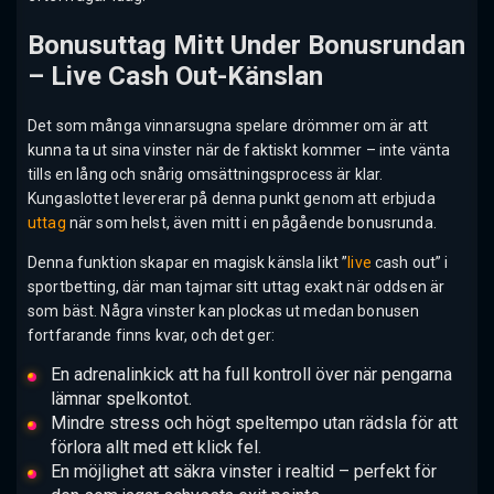
Bonusuttag Mitt Under Bonusrundan
– Live Cash Out-Känslan
Det som många vinnarsugna spelare drömmer om är att
kunna ta ut sina vinster när de faktiskt kommer – inte vänta
tills en lång och snårig omsättningsprocess är klar.
Kungaslottet levererar på denna punkt genom att erbjuda
uttag
när som helst, även mitt i en pågående bonusrunda.
Denna funktion skapar en magisk känsla likt ”
live
cash out” i
sportbetting, där man tajmar sitt uttag exakt när oddsen är
som bäst. Några vinster kan plockas ut medan bonusen
fortfarande finns kvar, och det ger:
En adrenalinkick att ha full kontroll över när pengarna
lämnar spelkontot.
Mindre stress och högt speltempo utan rädsla för att
förlora allt med ett klick fel.
En möjlighet att säkra vinster i realtid – perfekt för