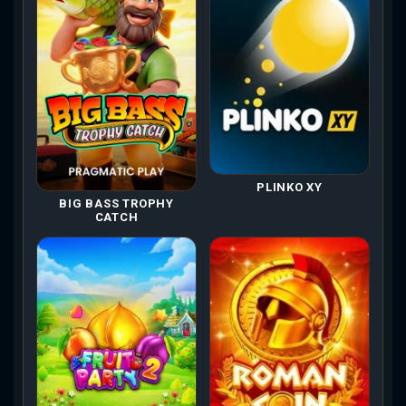
PLINKO XY
BIG BASS TROPHY
CATCH