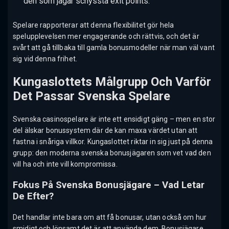
den som jagar schyssta exit points.
Spelare rapporterar att denna flexibilitet gör hela
spelupplevelsen mer engagerande och rättvis, och det är
svårt att gå tillbaka till gamla bonusmodeller när man väl vant
sig vid denna frihet.
Kungaslottets Målgrupp Och Varför
Det Passar Svenska Spelare
Svenska casinospelare är inte ett ensidigt gäng – men en stor
del älskar bonussystem där de kan maxa värdet utan att
fastna i snåriga villkor. Kungaslottet riktar in sig just på denna
grupp: den moderna svenska bonusjägaren som vet vad den
vill ha och inte vill kompromissa.
Fokus På Svenska Bonusjägare – Vad Letar
De Efter?
Det handlar inte bara om att få bonusar, utan också om hur
smidigt och lönsamt det är att använda dem. Bonusjägare