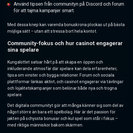
Använd tipsen från communityn på Discord och forum
för att tajma kampanjer smart.
Med dessa knep kan varenda bonuskrona plockas ut på bästa
möjliga sätt – utan att stressa bort hela kontot.
Community-fokus och hur casinot engagerar
sina spelare
Kungalottet satsar hårt på att skapa en öppen och
inkluderande atmosfär där spelare kan dela erfarenheter,
tipsa om vinster och bygga relationer. Forum och sociala
plattformar länkas aktivt, och casinot engagerar via tävlingar
och lojalitetskampanjer som belönar både nya och trogna
spelare.
Det digitala communityt gör att många känner sig som del av
något större än bara ett spelbolag. Här är det passion för
jakten på schyssta bonusar och kul spel som står i fokus –
med riktiga människor bakom skärmen.