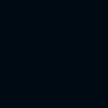
Support