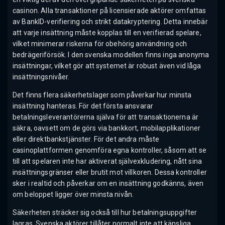
casinon. Alla transaktioner på licensierade aktörer omfattas
av BankID-verifiering och strikt datakryptering. Detta innebär
att varje insättning måste kopplas till en verifierad spelare,
vilket minimerar riskerna för obehörig användning och
bedrägeriförsök. I den svenska modellen finns inga anonyma
insättningar, vilket gör att systemet är robust även vid låga
insättningsnivåer.
Det finns flera säkerhetslager som påverkar hur minsta
insättning hanteras. För det första ansvarar
betalningsleverantörerna själva för att transaktionerna är
säkra, oavsett om de görs via bankkort, mobilapplikationer
eller direktbankstjänster. För det andra måste
casinoplattformen genomföra egna kontroller, såsom att se
till att spelaren inte har aktiverat självexkludering, nått sina
insättningsgränser eller brutit mot villkoren. Dessa kontroller
sker i realtid och påverkar om en insättning godkänns, även
om beloppet ligger över minsta nivån.
Säkerheten sträcker sig också till hur betalningsuppgifter
lagras. Svenska aktörer tillåter normalt inte att känsliga