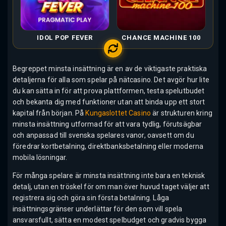
IDOL POP FEVER
CHANCE MACHINE 100
Begreppet minsta insättning är en av de viktigaste praktiska
detaljerna för alla som spelar på nätcasino. Det avgör hur lite
du kan sätta in för att prova plattformen, testa spelutbudet
och bekanta dig med funktioner utan att binda upp ett stort
kapital från början. På
Kungaslottet Casino
är strukturen kring
minsta insättning utformad för att vara tydlig, förutsägbar
och anpassad till svenska spelares vanor, oavsett om du
föredrar kortbetalning, direktbanksbetalning eller moderna
mobila lösningar.
För många spelare är minsta insättning inte bara en teknisk
detalj, utan en tröskel för om man över huvud taget väljer att
registrera sig och göra sin första betalning. Låga
insättningsgränser underlättar för den som vill spela
ansvarsfullt, sätta en modest spelbudget och gradvis bygga