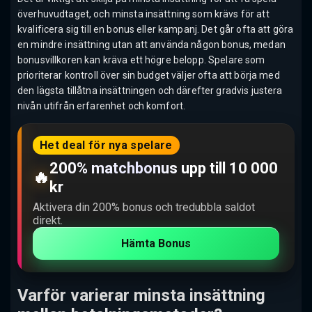
överhuvudtaget, och minsta insättning som krävs för att
kvalificera sig till en bonus eller kampanj. Det går ofta att göra
en mindre insättning utan att använda någon bonus, medan
bonusvillkoren kan kräva ett högre belopp. Spelare som
prioriterar kontroll över sin budget väljer ofta att börja med
den lägsta tillåtna insättningen och därefter gradvis justera
nivån utifrån erfarenhet och komfort.
Het deal för nya spelare
200% matchbonus upp till 10 000
🔥
kr
Aktivera din 200% bonus och tredubbla saldot
direkt.
Hämta Bonus
Varför varierar minsta insättning