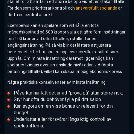
stället för att sätta in ett större belopp vid ett enstaka tillfälle.
För den som prioriterar kontroll och
ansvarsfullt spelande
är
detta en central aspekt.
Exempelvis kan en spelare som vill hålla en total
månadskostnad på 500 kronor välja att göra fem insättningar
om 100 kronor vid olika tillfällen, i stället för en
engångsinsättning. På så vis blir det lättare att justera
beteendet efter hur spelen upplevs och vilka resultat som
uppnås. Om minsta insättning däremot ligger högt, kan
spelaren tvingas över sin önskade nivå redan vid första
betalningstillfället, vilket kan skapa onödig ekonomisk press.
Några praktiska konsekvenser av minsta insättning:
Påverkar hur lätt det är att “prova på” utan större risk.
Styr hur ofta du behöver fylla på ditt saldo.
Kan avgöra om en viss bonus är relevant för din
budget.
Underlättar eller försvårar långsiktig kontroll av
spelutgifterna.