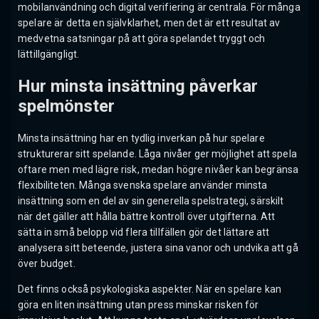
mobilanvändning och digital verifiering är centrala. För många
spelare är detta en självklarhet, men det är ett resultat av
medvetna satsningar på att göra spelandet tryggt och
lättillgängligt.
Hur minsta insättning påverkar
spelmönster
Minsta insättning har en tydlig inverkan på hur spelare
strukturerar sitt spelande. Låga nivåer ger möjlighet att spela
oftare men med lägre risk, medan högre nivåer kan begränsa
flexibiliteten. Många svenska spelare använder minsta
insättning som en del av sin generella spelstrategi, särskilt
när det gäller att hålla bättre kontroll över utgifterna. Att
sätta in små belopp vid flera tillfällen gör det lättare att
analysera sitt beteende, justera sina vanor och undvika att gå
över budget.
Det finns också psykologiska aspekter. När en spelare kan
göra en liten insättning utan press minskar risken för