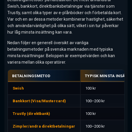
Swish, bankkort, direktbanksbetalningar via tjänster som
Trustly, samt olika typer av e-plånböcker och förbetalda kort.
Var och en av dessa metoder kombinerar hastighet, säkerhet
och användarvänlighet på olika sätt, vilket i sin tur påverkar
hur låg minsta insättning kan vara.
Nedan följer en generell översikt av vanliga
betalningsmetoder på svenska marknaden med typiska
minsta insättningar. Beloppen är exempelvärden och kan
variera mellan olika operatörer.
BETALNINGSMETOD
TYPISK MINSTA INSÄTT
Swish
100 kr
Bankkort (
Visa
/Mastercard)
100–200 kr
Trustly (direktbank)
100 kr
Zimpler
/andra direktbetalningar
100–200 kr