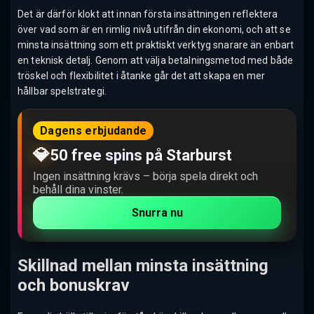
Det är därför klokt att innan första insättningen reflektera
över vad som är en rimlig nivå utifrån din ekonomi, och att se
minsta insättning som ett praktiskt verktyg snarare än enbart
en teknisk detalj. Genom att välja betalningsmetod med både
tröskel och flexibilitet i åtanke går det att skapa en mer
hållbar spelstrategi.
Dagens erbjudande
💎
50 free spins på Starburst
Ingen insättning krävs – börja spela direkt och
behåll dina vinster.
Snurra nu
Skillnad mellan minsta insättning
och bonuskrav