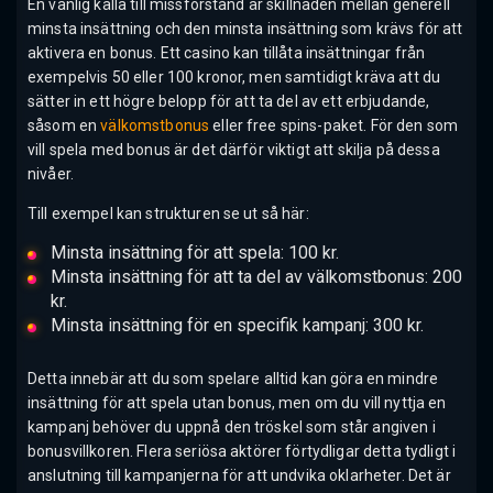
En vanlig källa till missförstånd är skillnaden mellan generell
minsta insättning och den minsta insättning som krävs för att
aktivera en bonus. Ett casino kan tillåta insättningar från
exempelvis 50 eller 100 kronor, men samtidigt kräva att du
sätter in ett högre belopp för att ta del av ett erbjudande,
såsom en
välkomstbonus
eller free spins-paket. För den som
vill spela med bonus är det därför viktigt att skilja på dessa
nivåer.
Till exempel kan strukturen se ut så här:
Minsta insättning för att spela: 100 kr.
Minsta insättning för att ta del av välkomstbonus: 200
kr.
Minsta insättning för en specifik kampanj: 300 kr.
Detta innebär att du som spelare alltid kan göra en mindre
insättning för att spela utan bonus, men om du vill nyttja en
kampanj behöver du uppnå den tröskel som står angiven i
bonusvillkoren. Flera seriösa aktörer förtydligar detta tydligt i
anslutning till kampanjerna för att undvika oklarheter. Det är