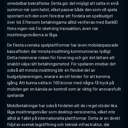
omedelbar bekräftelse. Detta gör det möjligt att sätta in små
summor när som helst, vilket passar både den som vill spela
spontant och den som föredrar att fördela sin spelbudget
över tid. Eftersom betalningarna alltid verifieras med BankID
finns ingen risk för obehörig transaktion, även när
insättningsnivåerna är låga.
De flesta svenska spelplattformar har även mobilanpassade
kassaflöden där minsta insättning kommuniceras tydligt.
Detta minimerar risken för förvirring och gör det lättare att
snabbt välja rätt betalningsmetod. För spelaren innebär det
också att minsta insättning blir en flexibel del av
budgetplaneringen, snarare än ett hinder för att komma
igång. Att kunna sätta in 100 kronor med några få tryck på
mobilen ger en känsla av kontroll som är viktig för ansvarsfullt
spelande.
Mobilbetalningar har också fördelen att de i regel stöder lika
låga insättningsnivåer som desktop-versionerna, vilket inte
alltid är fallet på internationella plattformar. Detta är en direkt
följd av svensk lagstiftning och teknisk infrastruktur, där