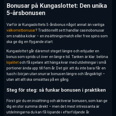
Bonusar på Kungaslottet: Den unika
5-årsbonusen
Varför är Kungaslottets 5-årsbonus något annat än vanliga
välkomstbonusar
? Traditionellt sett handlar casinobonusar
om snabba kickar – en insättningsmatch eller free spins som
ska ge dig en flygande start.
Kungaslottet går däremot steget längre och erbjuder en
bonus som sprids ut över en längre tid. Tanken är klar: belöna
lojalitet
och få spelare att hänga kvar med utdelningar i små
portioner ända upp till fem år. Det gör att du inte bara får en
tusch i början utan snurrar bonusen längre och långsiktigt –
utan att allt ska omsättas på en gång.
Steg för steg: så funkar bonusen i praktiken
Först gör du en insättning och aktiverar bonusen, som kan ge
dig en stor summa direkt – men det mest intressanta är
utdelningarna du kan få löpande i efterföljande år.