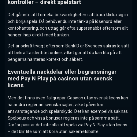
kontroller – direkt spelstart
Det går inte att förneka bekvämligheten i att bara klicka sig in
och börja spela. Då behöver du inte tänka på lösenord eller
kontohantering, och uttag går ofta supersnabbt eftersom allt
hänger ihop direkt med banken.
Det är också tryggt eftersom BankID är Sveriges säkraste sätt
att bekräfta identitet online, vilket gör att du kan lita på att
pengarna hanteras korrekt och säkert.
Eventuella nackdelar eller begränsningar
med Pay N Play på casinon utan svensk
licens
Men det finns även fallgropar. Casinon utan svensk licens kan
ha andra regler än svenska sajter, vilket påverkar
ansvarstagande och spelarskydd. Det kan exempelvis saknas
Spelpaus och vissa bonusar regleras inte på samma sätt.
Därför passar det inte alla att spela via Pay N Play utan licens
– det blir lite som att köra utan säkerhetsbälte.