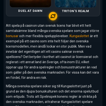
DUEL AT DAWN
TRITON'S REALM
Att spela på casinon utan svensk licens har blivit ett hett
samtalsämne bland många svenska spelare som jagar större
bonusar
och mer flexibla spelupplevelser.
Kungaslottet
är ett
exempel på ett casino som inte helt följer den svenska
licensmodellen, men ändå lockar en stor publik. Men vad
innebär det egentligen att ett casino saknar svensk
spellicens? Det betyder i korthet att casinot är licensierat och
reglerat i ett annat land än Sverige, ofta inom EU, vilket
öppnar upp för andra spelregler och bonusstrukturer än vad
som gäller på den svenska marknaden. För vissa kan det vara
en fördel, för andra en risk.
Många svenska spelare söker sig till Kungaslottet just på
grund av den djupa bonuskulturen och det enorma spelutbud
som erbjuds. Trots att Spelinspektionens regler är strikta på
den svenska marknaden, attraherar Kungaslottet spelare