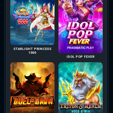
STARLIGHT PRINCESS
1000
IDOL POP FEVER