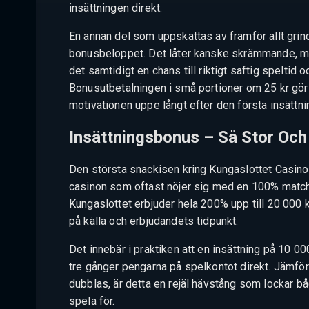
insättningen direkt.
En annan del som uppskattas av framför allt gri
bonusbeloppet. Det låter kanske skrämmande, men
det samtidigt en chans till riktigt saftig speltid
Bonusutbetalningen i små portioner om 25 kr gör o
motivationen uppe långt efter den första insättni
Insättningsbonus – Så Stor Och
Den största snackisen kring Kungaslottet Casino 
casinon som oftast nöjer sig med en 100% matchni
Kungaslottet erbjuder hela 200% upp till 20 000 
på källa och erbjudandets tidpunkt.
Det innebär i praktiken att en insättning på 10 00
tre gånger pengarna på spelkontot direkt. Jämfö
dubblas, är detta en rejäl hävstång som lockar bå
spela för.