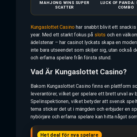
MAHJONG WINS SUPER
LUCK OF PANDA:
SCATTER
COMBO
Kungaslottet Casino
har snabbt blivit ett snacki
year. Med ett starkt fokus på
slots
och en välkomn
ädelstenar – har casinot lyckats skapa en modern
inte bara utseendet som skiljer sig, utan också de
och erfarna spelare från första stund.
Vad Är Kungaslottet Casino?
Bakom Kungaslottet Casino finns en plattform so
leverantörer, vilket ger spelare ett brett urval av
Spelinspektionen, vilket betyder att svensk spelt
tema sticker det ut i mängden och erbjuder en 
nybörjare och erfarna spelare kan hitta något s
Het deal för nya spelare