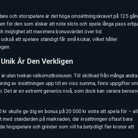
ndare och storspelare är det höga omsättningskravet på 125 gå
 för den som älskar att nöta slots och spela långa pass erbj
 och möjlighet att maximera bonusvärdet över tid.
ckså att spelare ständigt får små kickar, vilket håller
ngen.
 Unik Är Den Verkligen
är utan tvekan välkomstbonusen. Till skillnad från många andra
ng av insättningen upp till en viss summa, finns uppgifter om
kr. Det är en extremt generös nivå, som dock kan variera beroe
0 kr skulle ge dig en bonus på 20 000 kr extra att spela för – al
rt med standarden på marknaden, där insättningen oftast bara
de högspelare och grinder som vill ha betydligt fler kronor att