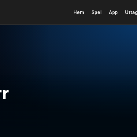
Hem
Spel
App
Utta
rr