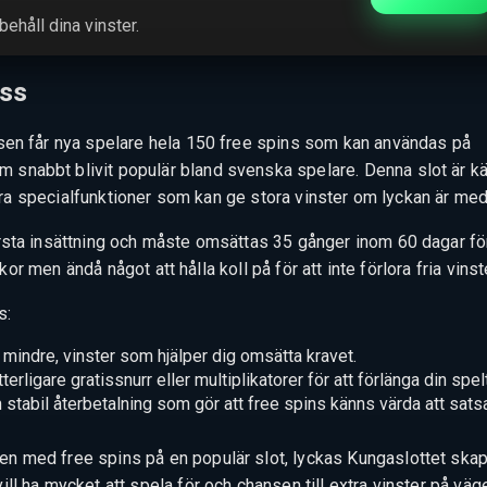
behåll dina vinster.
ass
sen får nya spelare hela 150 free spins som kan användas på
snabbt blivit populär bland svenska spelare. Denna slot är k
flera specialfunktioner som kan ge stora vinster om lyckan är med
rsta insättning och måste omsättas 35 gånger inom 60 dagar för
kor men ändå något att hålla koll på för att inte förlora fria vinst
s:
än mindre, vinster som hjälper dig omsätta kravet.
erligare gratissnurr eller multiplikatorer för att förlänga din spelt
stabil återbetalning som gör att free spins känns värda att satsa
n med free spins på en populär slot, lyckas Kungaslottet ska
l ha mycket att spela för och chansen till extra vinster på väg