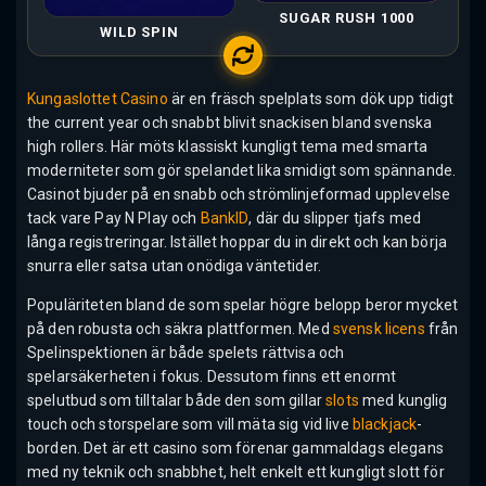
SUGAR RUSH 1000
WILD SPIN
Kungaslottet Casino
är en fräsch spelplats som dök upp tidigt
the current year och snabbt blivit snackisen bland svenska
high rollers. Här möts klassiskt kungligt tema med smarta
moderniteter som gör spelandet lika smidigt som spännande.
Casinot bjuder på en snabb och strömlinjeformad upplevelse
tack vare Pay N Play och
BankID
, där du slipper tjafs med
långa registreringar. Istället hoppar du in direkt och kan börja
snurra eller satsa utan onödiga väntetider.
Populäriteten bland de som spelar högre belopp beror mycket
på den robusta och säkra plattformen. Med
svensk licens
från
Spelinspektionen är både spelets rättvisa och
spelarsäkerheten i fokus. Dessutom finns ett enormt
spelutbud som tilltalar både den som gillar
slots
med kunglig
touch och storspelare som vill mäta sig vid live
blackjack
-
borden. Det är ett casino som förenar gammaldags elegans
med ny teknik och snabbhet, helt enkelt ett kungligt slott för