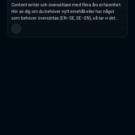
Content writer och översättare med flera års erfarenhet.
Hör av dig om du behöver nytt innehåll eller har något
som behöver översättas (EN–SE, SE–EN), så tar vi det…