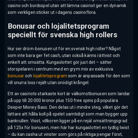
casino och bordsspel utan att lämna casinot ger en dynamik
som verkligen sticker ut i dagens casinoflora.
Bonusar och lojalitetsprogram
speciellt för svenska high rollers
Hur ser dröm-bonusen ut för en svensk high roller? Något
som inte bara ger fet cash, utan också känns rättvist och
enkelt att omsätta. Kungaslottet gör just det – sätter
storspelaren i centrum med en grym mix av exklusiva
bonusar
och
lojalitetsprogram
som är anpassade för den som
vill snurra loss rejält utan onödigt krångel.
Ett av casinots starkaste kort är välkomstbonusen som landar
på upp till 20 000 kronor plus 150 free spins på populära
Deeper Money Bass. Den delas ut i mindre steg, vilket gör det
lättare att hålla koll på spelet samtidigt som man bygger upp
bankrullen. Visst, villkoren ligger på en rejäl omsättningsgrad
på 125x för bonusen, men här har kungaslottet en tydlig twist
– du kan casha ut vinster som görs på riktiga pengar först,