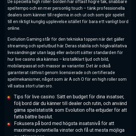
De speciella high roller-borden har oftast högre tak, snabbare
speltempo och en mer personlig touch – tänk professionella
dealers som känner till reglerna in och ut och som gör spelet
till en riktigt kunglig upplevelse istället för bara ett vanligt bord
online.
Evolution Gaming står för den tekniska toppen när det gäller
streaming och spelutbud här. Deras stabila och högkvalitativa
livesändningar utan lagg eller avbrott sätter standarden för
hur live casino ska kännas – kristallklart ljud och bild,
mobilanpassat och massor av varianter. Det är också
garanterat rättvist genom licensierade och certifierade
spelmekanismer, något som är A och O för en high roller som
vill satsa stort utan oro.
Tips för live casino: Sätt en budget för dina insatser,
följ bord där du känner till dealer och rutin, och använd
gärna spelstatistik som Evolution ofta erbjuder för att
fatta bättre beslut.
Fokusera på bord med högsta insatsnivå för att
maximera potentiella vinster och få ut mesta möjliga