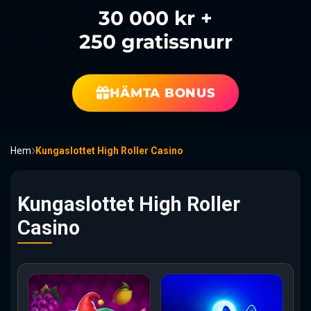
30 000 kr +
250 gratissnurr
HÄMTA BONUS
Hem
Kungaslottet High Roller Casino
Kungaslottet High Roller
Casino