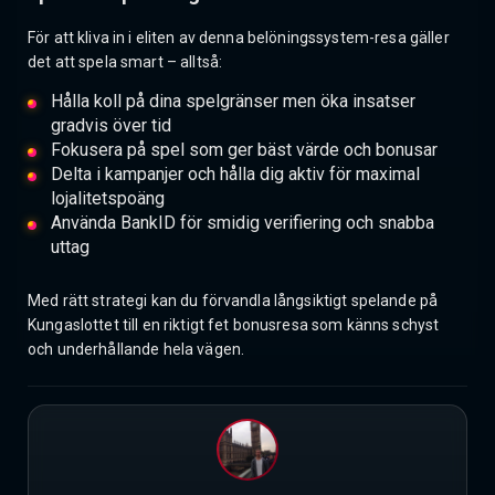
För att kliva in i eliten av denna belöningssystem-resa gäller
det att spela smart – alltså:
Hålla koll på dina spelgränser men öka insatser
gradvis över tid
Fokusera på spel som ger bäst värde och bonusar
Delta i kampanjer och hålla dig aktiv för maximal
lojalitetspoäng
Använda BankID för smidig verifiering och snabba
uttag
Med rätt strategi kan du förvandla långsiktigt spelande på
Kungaslottet till en riktigt fet bonusresa som känns schyst
och underhållande hela vägen.