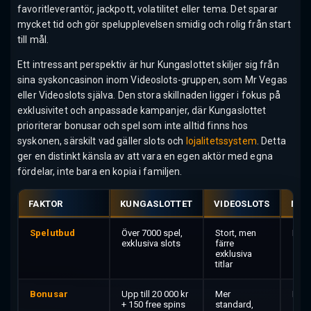
favoritleverantör, jackpott, volatilitet eller tema. Det sparar
mycket tid och gör spelupplevelsen smidig och rolig från start
till mål.
Ett intressant perspektiv är hur Kungaslottet skiljer sig från
sina syskoncasinon inom Videoslots-gruppen, som Mr Vegas
eller Videoslots själva. Den stora skillnaden ligger i fokus på
exklusivitet och anpassade kampanjer, där Kungaslottet
prioriterar bonusar och spel som inte alltid finns hos
syskonen, särskilt vad gäller slots och
lojalitetssystem
. Detta
ger en distinkt känsla av att vara en egen aktör med egna
fördelar, inte bara en kopia i familjen.
FAKTOR
KUNGASLOTTET
VIDEOSLOTS
MR 
Spelutbud
Över 7000 spel,
Stort, men
Bred
exklusiva slots
färre
exklusiva
titlar
Bonusar
Upp till 20 000 kr
Mer
Kons
+ 150 free spins
standard,