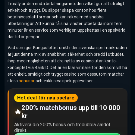
Trustly är den enda betalningsmetoden vilket gör allt otroligt
enkelt och tryggt. Du slipper skapa konton hos flera
betalningsplattformar och kan räkna med snabba
utbetalningar. Att kunna få sina vinster utbetalda inom fem
minuter är en service som verkligen uppskattas i en spelvärld
där tid är pengar.
Vad som gör Kungaslottet unikt i den svenska spelmarknaden
är just denna mix av snabbhet, säkerhet och bredd i utbudet,
ihop med möjligheten att dra nytta av casino utan konto-
konceptet via BankID. Det är en klar vinnare för den som vill ha
ett enkelt, smidigt och tryggt casino som dessutom matchar
stora
bonusar
och exklusiva spelupplevelser.
Het deal för nya spelare
200% matchbonus upp till 10 000
🔥
kr
Aktivera din 200% bonus och tredubbla saldot
direkt.