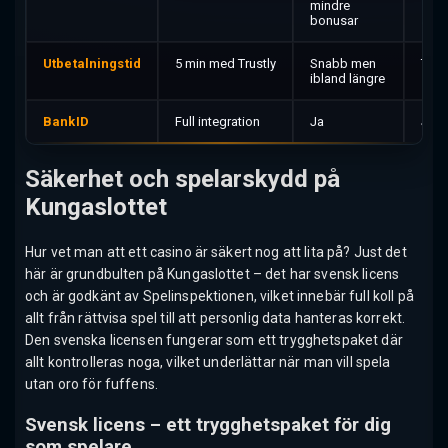
mindre
bonusar
Utbetalningstid
5 min med Trustly
Snabb men
Topp
ibland längre
BankID
Full integration
Ja
Ja
Säkerhet och spelarskydd på
Kungaslottet
Hur vet man att ett casino är säkert nog att lita på? Just det
här är grundbulten på Kungaslottet – det har svensk licens
och är godkänt av Spelinspektionen, vilket innebär full koll på
allt från rättvisa spel till att personlig data hanteras korrekt.
Den svenska licensen fungerar som ett trygghetspaket där
allt kontrolleras noga, vilket underlättar när man vill spela
utan oro för fuffens.
Svensk licens – ett trygghetspaket för dig
som spelare