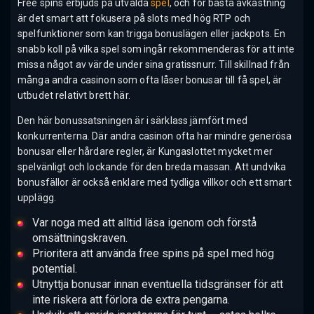
Free spins erbjuds på utvalda
spel
, och för bästa avkastning
är det smart att fokusera på slots med hög RTP och
spelfunktioner som kan trigga bonuslägen eller jackpots. En
snabb koll på vilka spel som ingår rekommenderas för att inte
missa något av värde under sina gratissnurr. Till skillnad från
många andra casinon som ofta låser bonusar till få spel, är
utbudet relativt brett här.
Den här bonussatsningen är i särklass jämfört med
konkurrenterna. Där andra casinon ofta har mindre generösa
bonusar eller hårdare regler, är Kungaslottet mycket mer
spelvänligt och lockande för den breda massan. Att undvika
bonusfällor är också enklare med tydliga villkor och ett smart
upplägg.
Var noga med att alltid läsa igenom och förstå
omsättningskraven.
Prioritera att använda free spins på spel med hög
potential.
Utnyttja bonusar innan eventuella tidsgränser för att
inte riskera att förlora de extra pengarna.