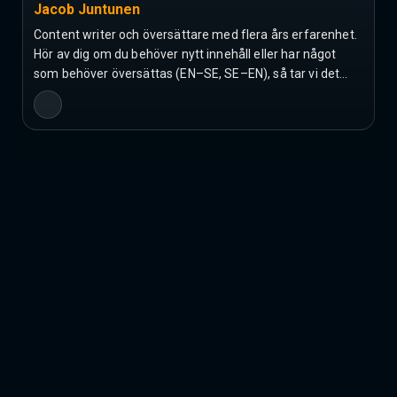
Jacob Juntunen
Content writer och översättare med flera års erfarenhet.
Hör av dig om du behöver nytt innehåll eller har något
som behöver översättas (EN–SE, SE–EN), så tar vi det…