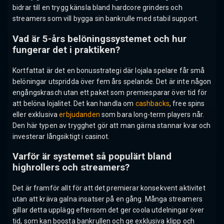
bidrar till en trygg känsla bland hardcore grinders och
streamers som vill bygga sin bankrulle med stabil support.
Vad är 5-års belöningssystemet och hur
fungerar det i praktiken?
Kortfattat är det en bonusstrategi där lojala spelare får små
belöningar utspridda över fem års spelande. Det är inte någon
engångskrasch utan ett paket som premiesparar över tid för
att belöna lojalitet. Det kan handla om
cashbacks
, free spins
eller exklusiva
erbjudanden
som bara long-term players når.
Den här typen av trygghet gör att man gärna stannar kvar och
investerar långsiktigt i casinot.
Varför är systemet så populärt bland
highrollers och streamers?
Det är framför allt för att det premierar konsekvent aktivitet
utan att kräva galna insatser på en gång. Många streamers
gillar detta upplägg eftersom det ger coola utdelningar över
tid, som kan boosta bankrullen och ge exklusiva klipp och